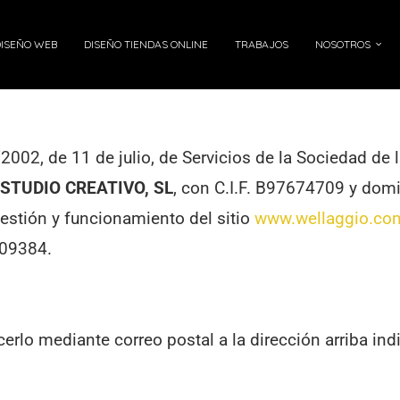
DISEÑO WEB
DISEÑO TIENDAS ONLINE
TRABAJOS
NOSOTROS
/2002, de 11 de julio, de Servicios de la Sociedad de
STUDIO CREATIVO, SL
, con C.I.F. B97674709 y dom
gestión y funcionamiento del sitio
www.wellaggio.co
109384.
rlo mediante correo postal a la dirección arriba indi